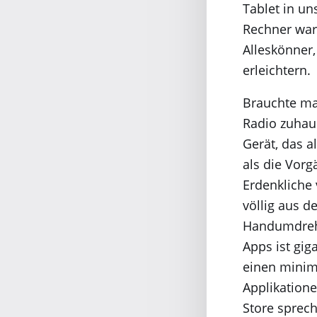
Tablet in un
Rechner war
Alleskönner,
erleichtern.
Brauchte ma
Radio zuhaus
Gerät, das a
als die Vor
Erdenkliche 
völlig aus d
Handumdrehe
Apps ist gig
einen minim
Applikatione
Store sprec