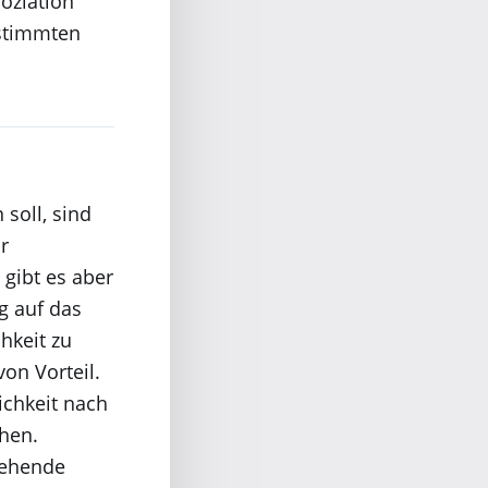
soziation
estimmten
soll, sind
r
 gibt es aber
g auf das
hkeit zu
von Vorteil.
ichkeit nach
hen.
tehende