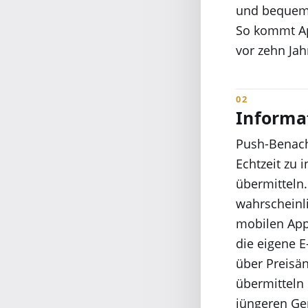
und bequems
So kommt App
vor zehn Ja
Informa
Push-Benach
Echtzeit zu 
übermitteln.
wahrscheinli
mobilen App
die eigene E
über Preisä
übermitteln 
jüngeren Ge