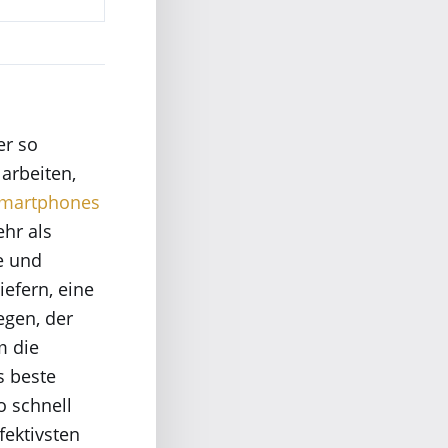
er so
arbeiten,
 Smartphones
hr als
te und
efern, eine
egen, der
m die
s beste
o schnell
fektivsten