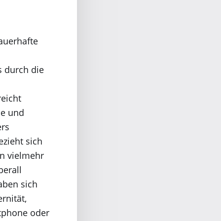
dauerhafte
s durch die
eicht
ie und
ers
ezieht sich
n vielmehr
berall
aben sich
rnität,
rtphone oder