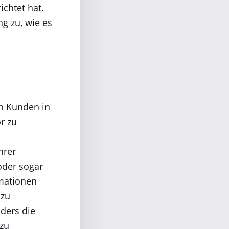
chtet hat.
g zu, wie es
n Kunden in
or zu
hrer
oder sogar
rmationen
 zu
nders die
zu