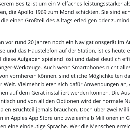
serem Besitz ist um ein Vielfaches leistungsstärker al
en, die Apollo 1969 zum Mond schickten. Sie sind ec
 die einen Großteil des Alltags erledigen oder zumind
n vor rund 20 Jahren noch ein Navigationsgerät im A
e und das Haustelefon auf der Station, ist es heute e
ll diese Aufgaben spielend löst und dabei deutlich effi
gänger-Werkzeuge. Auch wenn Smartphones nicht alle
von vornherein können, sind etliche Möglichkeiten da
er Welt. Vielmehr bieten sich dafür Anwendungen an, 
n auf dem Gerät installiert werden können. Die Aus
antisch und von all den Optionen wird der normale N
alen Bruchteil jemals brauchen. Doch über zwei Mill
n in Apples App Store und zweieinhalb Millionen in 
hen eine eindeutige Sprache. Wer die Menschen errei