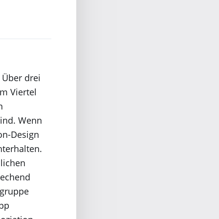
 Über drei
m Viertel
n
 sind. Wenn
on-Design
hterhalten.
dlichen
rechend
ngruppe
App