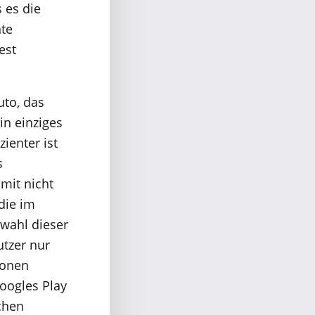
s es die
hte
est
uto, das
in einziges
zienter ist
s
mit nicht
die im
wahl dieser
utzer nur
ionen
Googles Play
chen