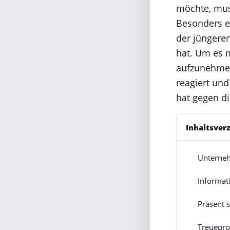
möchte, mus
Besonders ei
der jüngere
hat. Um es m
aufzunehmen
reagiert und
hat gegen d
Inhaltsver
Unterne
1
Informat
2
Präsent s
3
Treuepr
4