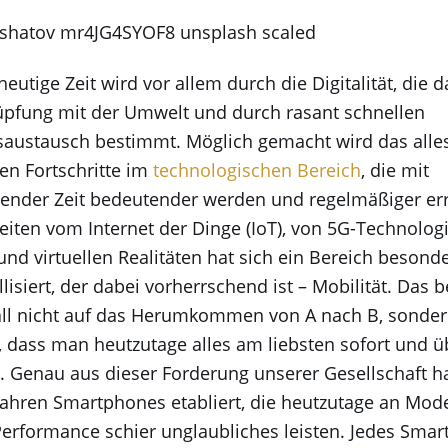
heutige Zeit wird vor allem durch die Digitalität, die 
pfung mit der Umwelt und durch rasant schnellen
saustausch bestimmt. Möglich gemacht wird das alle
en Fortschritte im
technologischen Bereich
, die mit
tender Zeit bedeutender werden und regelmäßiger err
eiten vom Internet der Dinge (IoT), von 5G-Technolog
und virtuellen Realitäten hat sich ein Bereich besond
llisiert, der dabei vorherrschend ist – Mobilität. Das b
all nicht auf das Herumkommen von A nach B, sonder
, dass man heutzutage alles am liebsten sofort und ü
t. Genau aus dieser Forderung unserer Gesellschaft h
Jahren Smartphones etabliert, die heutzutage an Mode
erformance schier unglaubliches leisten. Jedes Sma