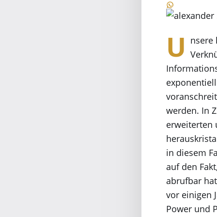
U
nsere 
Verknü
Information
exponentiell
voranschrei
werden. In Z
erweiterten 
herauskrista
in diesem F
auf den Fakt
abrufbar ha
vor einigen 
Power und P