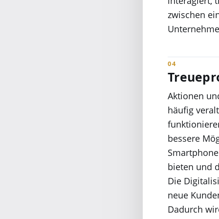
interagiert,
zwischen ei
Unternehmen
Treuep
Aktionen un
häufig vera
funktioniere
bessere Mög
Smartphone z
bieten und d
Die Digitali
neue Kunden
Dadurch wir