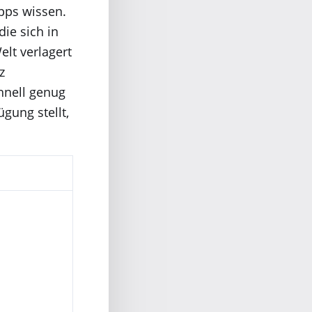
pps wissen.
ie sich in
lt verlagert
z
hnell genug
gung stellt,