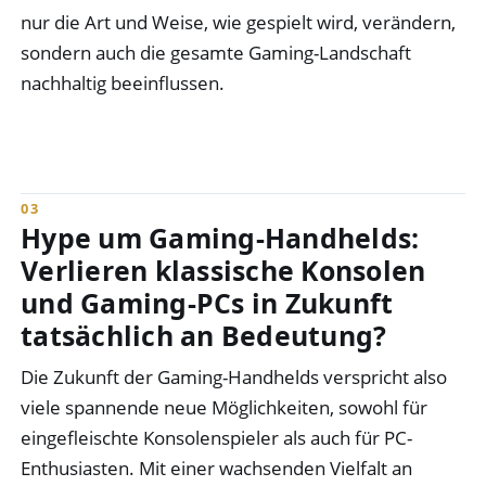
nur die Art und Weise, wie gespielt wird, verändern,
sondern auch die gesamte Gaming-Landschaft
nachhaltig beeinflussen.
Hype um Gaming-Handhelds:
Verlieren klassische Konsolen
und Gaming-PCs in Zukunft
tatsächlich an Bedeutung?
Die Zukunft der Gaming-Handhelds verspricht also
viele spannende neue Möglichkeiten, sowohl für
eingefleischte Konsolenspieler als auch für PC-
Enthusiasten. Mit einer wachsenden Vielfalt an