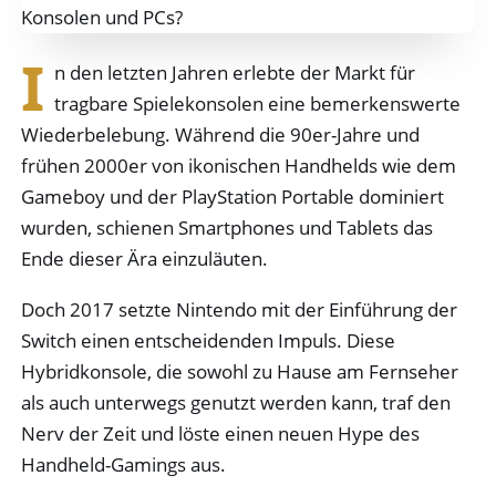
I
n den letzten Jahren erlebte der Markt für
tragbare Spielekonsolen eine bemerkenswerte
Wiederbelebung. Während die 90er-Jahre und
frühen 2000er von ikonischen Handhelds wie dem
Gameboy und der PlayStation Portable dominiert
wurden, schienen Smartphones und Tablets das
Ende dieser Ära einzuläuten.
Doch 2017 setzte Nintendo mit der Einführung der
Switch einen entscheidenden Impuls. Diese
Hybridkonsole, die sowohl zu Hause am Fernseher
als auch unterwegs genutzt werden kann, traf den
Nerv der Zeit und löste einen neuen Hype des
Handheld-Gamings aus.