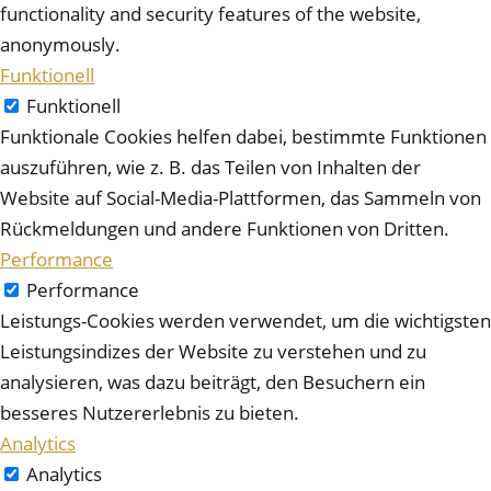
functionality and security features of the website,
anonymously.
Funktionell
Funktionell
Funktionale Cookies helfen dabei, bestimmte Funktionen
auszuführen, wie z. B. das Teilen von Inhalten der
Website auf Social-Media-Plattformen, das Sammeln von
Rückmeldungen und andere Funktionen von Dritten.
Performance
Performance
Leistungs-Cookies werden verwendet, um die wichtigsten
Leistungsindizes der Website zu verstehen und zu
analysieren, was dazu beiträgt, den Besuchern ein
besseres Nutzererlebnis zu bieten.
Analytics
Analytics