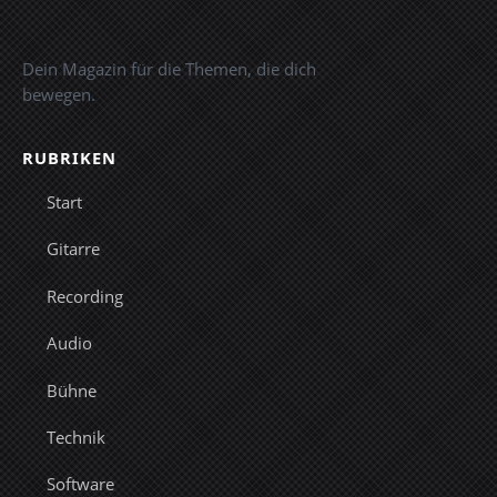
Dein Magazin für die Themen, die dich
bewegen.
RUBRIKEN
Start
Gitarre
Recording
Audio
Bühne
Technik
Software