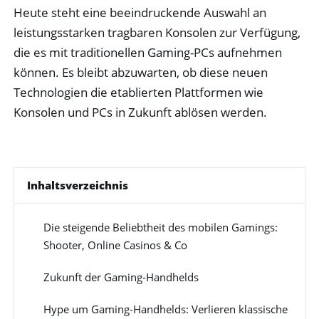
Heute steht eine beeindruckende Auswahl an
leistungsstarken tragbaren Konsolen zur Verfügung,
die es mit traditionellen Gaming-PCs aufnehmen
können. Es bleibt abzuwarten, ob diese neuen
Technologien die etablierten Plattformen wie
Konsolen und PCs in Zukunft ablösen werden.
Inhaltsverzeichnis
Die steigende Beliebtheit des mobilen Gamings:
1
Shooter, Online Casinos & Co
Zukunft der Gaming-Handhelds
2
Hype um Gaming-Handhelds: Verlieren klassische