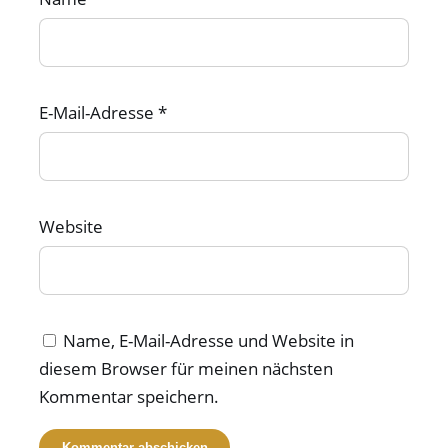
E-Mail-Adresse
*
Website
Name, E-Mail-Adresse und Website in
diesem Browser für meinen nächsten
Kommentar speichern.