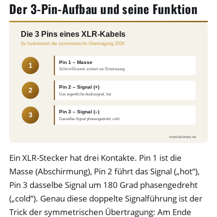
Der 3-Pin-Aufbau und seine Funktion
Die 3 Pins eines XLR-Kabels
So funktioniert die symmetrische Übertragung 2026
Pin 1 – Masse
1
Schirm/Ground, schützt vor Einstreuung
Pin 2 – Signal (+)
2
Das eigentliche Audiosignal, hot
Pin 3 – Signal (–)
3
Dasselbe Signal phasengedreht, cold
marshallamps.de
Ein XLR-Stecker hat drei Kontakte. Pin 1 ist die
Masse (Abschirmung), Pin 2 führt das Signal („hot“),
Pin 3 dasselbe Signal um 180 Grad phasengedreht
(„cold“). Genau diese doppelte Signalführung ist der
Trick der symmetrischen Übertragung: Am Ende