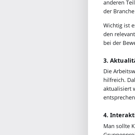
anderen Tei
der Branche
Wichtig ist 
den relevan
bei der Bew
3. Aktuali
Die Arbeitsw
hilfreich. D
aktualisier
entsprechen
4. Interak
Man sollte K
Gruppenproj