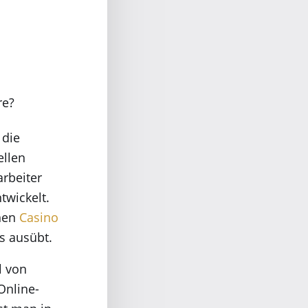
 die
ellen
rbeiter
twickelt.
inen
Casino
s ausübt.
l von
Online-