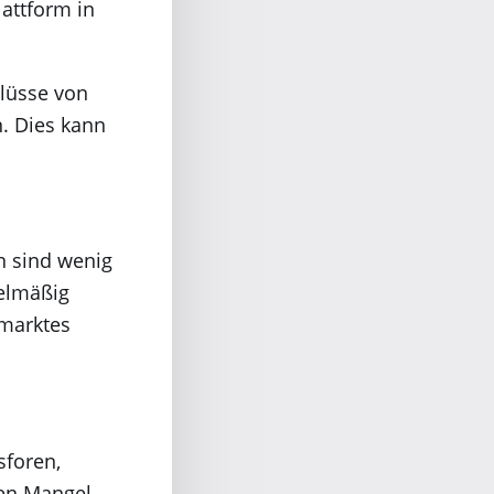
attform in
hlüsse von
. Dies kann
en sind wenig
gelmäßig
smarktes
sforen,
den Mangel