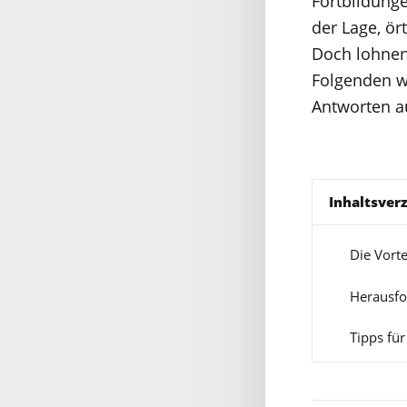
Fortbildung
der Lage, ör
Doch lohnen 
Folgenden w
Antworten au
Inhaltsver
Die Vorte
1
Herausf
2
Tipps fü
3