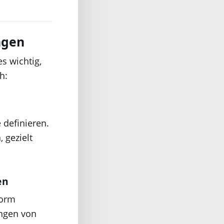
ngen
s wichtig,
h:
 definieren.
 gezielt
en
form
ungen von