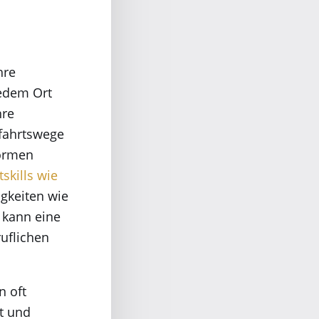
hre
jedem Ort
hre
nfahrtswege
formen
tskills wie
igkeiten wie
 kann eine
ruflichen
n oft
ft und