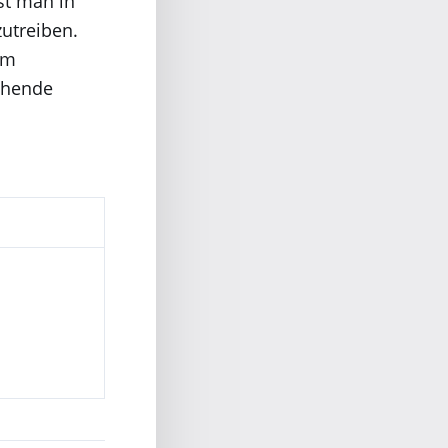
st man in
zutreiben.
Im
chende