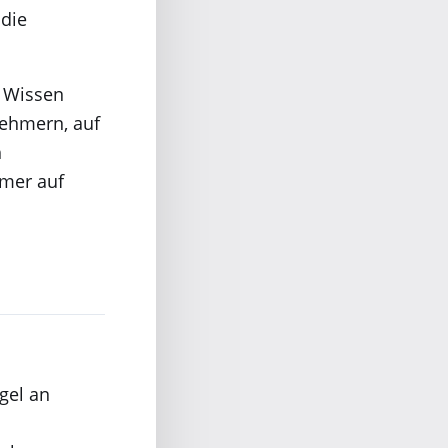
 die
n Wissen
nehmern, auf
h
hmer auf
gel an