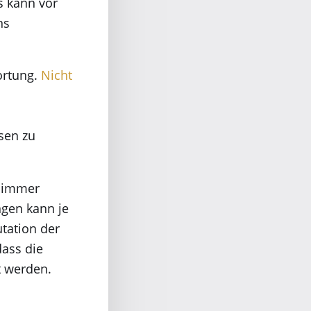
s kann vor
ns
ortung.
Nicht
sen zu
h immer
ngen kann je
tation der
dass die
t werden.