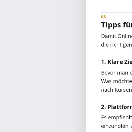
Tipps fü
Damit Online
die richtige
1. Klare Zi
Bevor man ei
Was möchte m
nach Kursen 
2. Plattfo
Es empfiehlt
einzuholen,