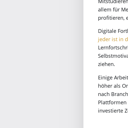
Mitstudieren
allem für M
profitieren,
Digitale Fo
jeder ist in 
Lernfortschr
Selbstmotiv
ziehen.
Einige Arbei
höher als On
nach Branche
Plattformen 
investierte 