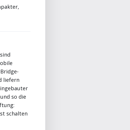
mpakter,
 sind
obile
(Bridge-
 liefern
eingebauter
 und so die
ftung:
st schalten