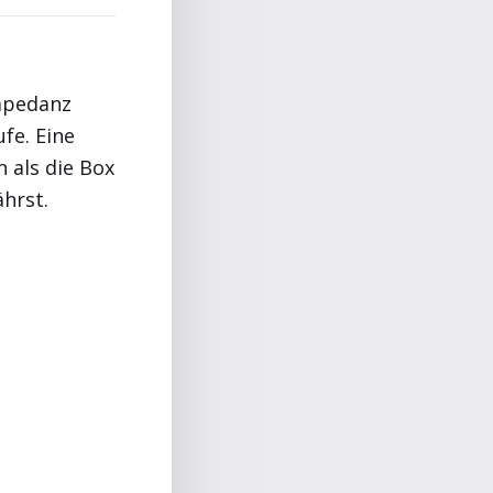
Impedanz
fe. Eine
n als die Box
ährst.