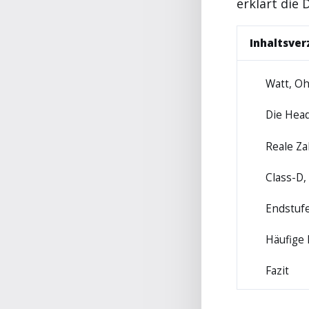
erklärt die 
Inhaltsver
Watt, O
1
Die Hea
2
Reale Za
3
Class-D,
4
Endstufe
5
Häufige
6
Fazit
7