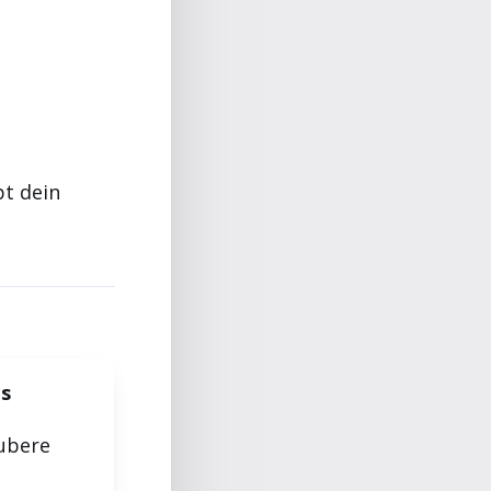
pt dein
is
ubere