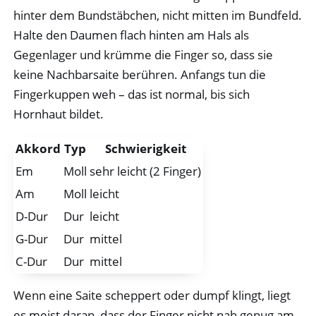
hinter dem Bundstäbchen, nicht mitten im Bundfeld.
Halte den Daumen flach hinten am Hals als
Gegenlager und krümme die Finger so, dass sie
keine Nachbarsaite berühren. Anfangs tun die
Fingerkuppen weh – das ist normal, bis sich
Hornhaut bildet.
Akkord
Typ
Schwierigkeit
Em
Moll
sehr leicht (2 Finger)
Am
Moll
leicht
D-Dur
Dur
leicht
G-Dur
Dur
mittel
C-Dur
Dur
mittel
Wenn eine Saite scheppert oder dumpf klingt, liegt
es meist daran, dass der Finger nicht nah genug am