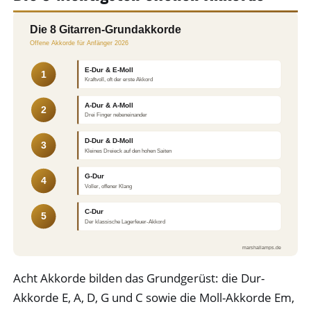
Die 8 Gitarren-Grundakkorde
Offene Akkorde für Anfänger 2026
E-Dur & E-Moll
1
Kraftvoll, oft der erste Akkord
A-Dur & A-Moll
2
Drei Finger nebeneinander
D-Dur & D-Moll
3
Kleines Dreieck auf den hohen Saiten
G-Dur
4
Voller, offener Klang
C-Dur
5
Der klassische Lagerfeuer-Akkord
marshallamps.de
Acht Akkorde bilden das Grundgerüst: die Dur-
Akkorde E, A, D, G und C sowie die Moll-Akkorde Em,