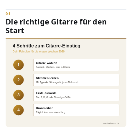
Die richtige Gitarre für den
Start
4 Schritte zum Gitarre-Einstieg
Dein Fahrplan für die ersten Wochen 2026
Gitarre wählen
1
Konzert-, Western- oder E-Gitarre
Stimmen lernen
2
Mit App oder Stimmgerät, jedes Mal vorab
Erste Akkorde
3
Em, A, D, G – die Einsteiger-Griffe
Dranbleiben
4
Täglich kurz statt einmal lang
marshallamps.de